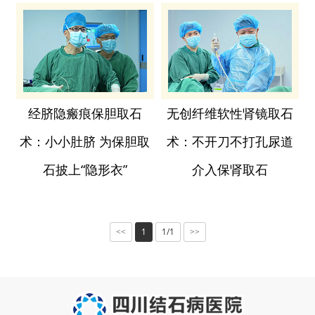
经脐隐瘢痕保胆取石
无创纤维软性肾镜取石
术：小小肚脐 为保胆取
术：不开刀不打孔尿道
石披上“隐形衣”
介入保肾取石
1
1/1
<<
>>