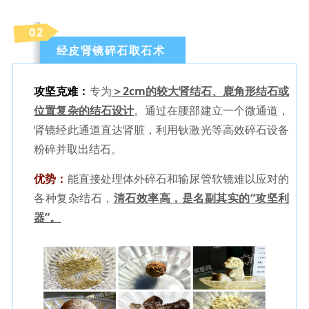
0
2
经皮肾镜碎石取石术
攻坚克难：
专为
＞2cm的较大肾结石、鹿角形结石或
位置复杂的结石设计
。通过在腰部建立一个微通道，
肾镜经此通道直达肾脏，利用钬激光等高效碎石设备
粉碎并取出结石。
优势：
能直接处理体外碎石和输尿管软镜难以应对的
各种复杂结石，
清石效率高，是名副其实的“攻坚利
器”。