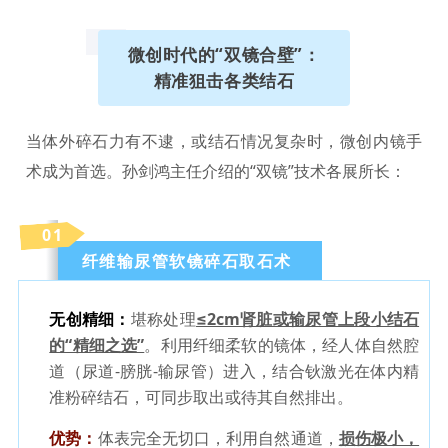
微创时代的“双镜合壁”：
精准狙击各类结石
当体外碎石力有不逮，或结石情况复杂时，微创内镜手
术成为首选。孙剑鸿主任介绍的“双镜”技术各展所长：
0
1
纤维输尿管软镜碎石取石术
无创精细：
堪称处理
≤2cm肾脏或输尿管上段小结石
的“精细之选”
。利用纤细柔软的镜体，经人体自然腔
道（尿道-膀胱-输尿管）进入，结合钬激光在体内精
准粉碎结石，可同步取出或待其自然排出。
优势：
体表完全无切口，利用自然通道，
损伤极小，