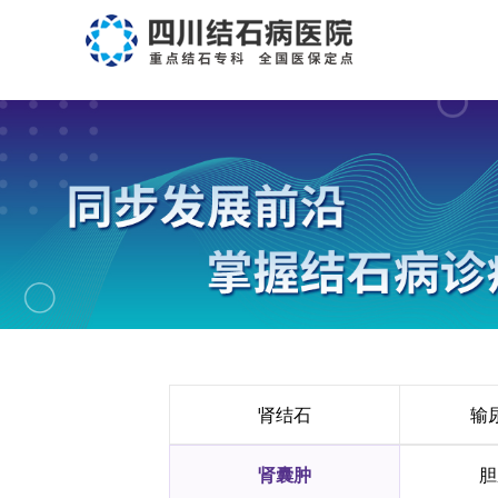
肾结石
输
肾囊肿
胆