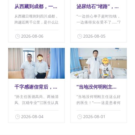
从西藏到成都，一场亲戚间的“保胆”接力【四川保胆取石医院】
泌尿结石“堵路”，外卖小哥痛进急诊！四川结石病医院专家：多喝水、不憋尿可预防
从西藏日喀则到四川成都，
“一边担心单子超时扣钱，
跨越近两千公里，是什么让
一边痛得实在受不了……”7
胆结石患···
月28···
2026-08-06
2026-08-05
千字感谢信背后，藏着怎样的“守护肾脏”的故事【四川结石病医院】
“当地没何明刚主任这么好的医生！”她专程从福建来四川结石病医院保胆
“孙主任医德高尚、两袖清
“当地没何明刚主任这么好
风、沉稳专业”“江医生认真
的医生！”——这是患者何
负责、···
女士发自···
2026-08-04
2026-08-01