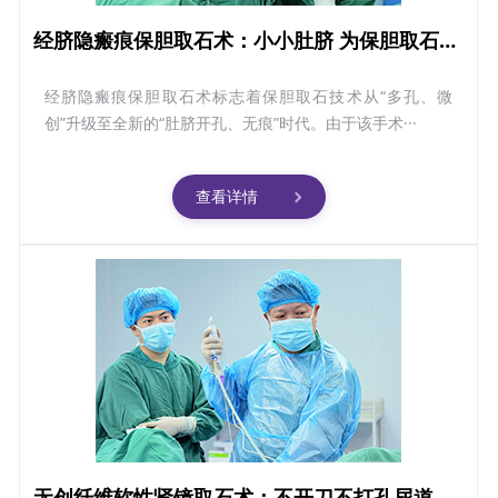
经脐隐瘢痕保胆取石术：小小肚脐 为保胆取石披上“隐形衣”
经脐隐瘢痕保胆取石术标志着保胆取石技术从“多孔、微
创”升级至全新的“肚脐开孔、无痕”时代。由于该手术···
查看详情
无创纤维软性肾镜取石术：不开刀不打孔尿道介入保肾取石