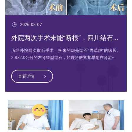
2026-08-07
外院两次手术未能“断根”，四川结石病医院“一招清石”
历经外院两次取石手术，换来的却是结石“野草般”的疯长。
2.8×2.0公分的左肾铸型结石，如鹿角般紧紧攀附在肾盂···
查看详情